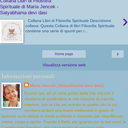
Collana Libri di Filosofia
Spirituale di Maria Jencek -
Satyabhama devi dasi
›
Collana Libri di Filosofia Spirituale Descrizione
collana: Questa Collana di libri Filosofia Spirituale
contiene una serie di spunti per r...
›
Home page
Visualizza versione web
Informazioni personali
Maria Jencek, (Satyabhama devi dasi)
Eccomi qui, ad un certo punto della mia vita con il
desiderio di condividere le mie ricerche di crescita
interiore, con te che sei arrivato in questo sito in cui
cercherò di darti una mano mettendoti in grado di
lavorare su te stesso in modo profondo e risolutivo per riequilibrare,
mente, corpo e spirito. Tramite il Reiki, per guarire con le tue mani, le
Costellazioni Familiari, che rasserenano le relazioni nella