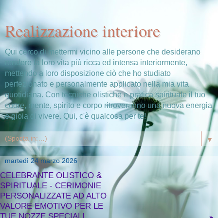
Realizzazione interiore
Qui cerco di mettermi vicino alle persone che desiderano
rendere la loro vita più ricca ed intensa interiormente,
mettendo a loro disposizione ciò che ho studiato
perfezionato e personalmente applicato nella mia vita
quotidiana. Con tecniche olistiche e pratica spirituale il tuo
cuore, mente, spirito e corpo ritroveranno una nuova energia
e gioia di vivere. Qui, c'è qualcosa per te!
▼
martedì 24 marzo 2026
CELEBRANTE OLISTICO &
SPIRITUALE - CERIMONIE
PERSONALIZZATE AD ALTO
VALORE EMOTIVO PER LE
TUE NOZZE SPECIALI