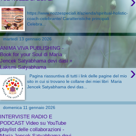
›
https://www.nozzespeciali.it/azienda/spiritual-holistic-
coach-celebrante/ Caratteristiche principali
Celebra...
martedì 13 gennaio 2026
ANIMA VIVA PUBLISHING -
Book for your Soul di Maria
Jencek Satyabhama devi dasi +
›
Laksmi Satyabhama
Pagina riassuntiva di tutti i link delle pagine del mio
sito in cui si trovano le collane dei miei libri Maria
Jencek Satyabhama devi das...
domenica 11 gennaio 2026
INTERVISTE RADIO E
PODCAST Video su YouTube
playlist delle collaborazioni -
Maria Jencek Satyabhama devi