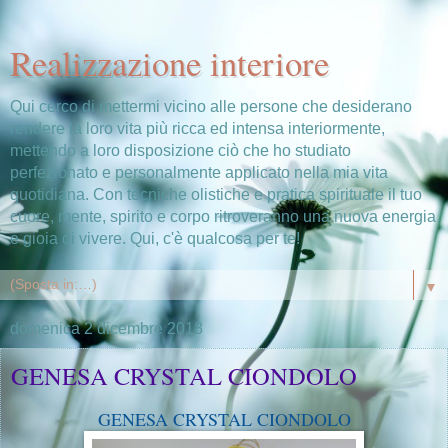
Realizzazione interiore
Qui cerco di mettermi vicino alle persone che desiderano
rendere la loro vita più ricca ed intensa interiormente,
mettendo a loro disposizione ciò che ho studiato
perfezionato e personalmente applicato nella mia vita
quotidiana. Con tecniche olistiche e pratica spirituale il tuo
cuore, mente, spirito e corpo ritroveranno una nuova energia
e gioia di vivere. Qui, c'è qualcosa per te!
▼
domenica 2 dicembre 2018
GENESA CRYSTAL CIONDOLO
GENESA CRYSTAL CIONDOLO