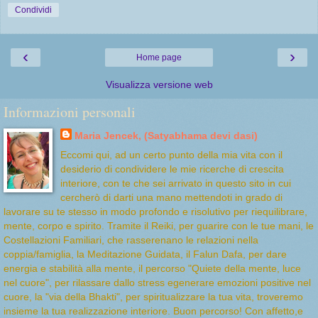
Condividi
‹
›
Home page
Visualizza versione web
Informazioni personali
Maria Jencek, (Satyabhama devi dasi)
Eccomi qui, ad un certo punto della mia vita con il
desiderio di condividere le mie ricerche di crescita
interiore, con te che sei arrivato in questo sito in cui
cercherò di darti una mano mettendoti in grado di
lavorare su te stesso in modo profondo e risolutivo per riequilibrare,
mente, corpo e spirito. Tramite il Reiki, per guarire con le tue mani, le
Costellazioni Familiari, che rasserenano le relazioni nella
coppia/famiglia, la Meditazione Guidata, il Falun Dafa, per dare
energia e stabilità alla mente, il percorso "Quiete della mente, luce
nel cuore", per rilassare dallo stress egenerare emozioni positive nel
cuore, la "via della Bhakti", per spiritualizzare la tua vita, troveremo
insieme la tua realizzazione interiore. Buon percorso! Con affetto,e