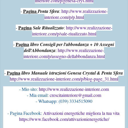
interiore.com/p/genesa-crys.html
Pagina 
- 
Penta Sfera
: 
http://www.realizzazione-
interiore.com/p/p.html
Pagina
- 
Sale Ritualizzato
: 
http://www.realizzazione-
interiore.com/p/sale-riualizzato.html
Pagina
- 
libro Consigli per l'abbondanza + 10 Assegni 
dell'Abbondanza
: 
http://www.realizzazione-
interiore.com/p/assegno-dellabbondanza.html
Pagina
- 
libro Manuale istruzioni Genesa Crystal & Penta Sfera 
http://www.realizzazione-interiore.com/p/blog-page_31.html
- Mio sito:
 http://www.realizzazione-interiore.com
- Mia email: 
crescitainteriore@gmail.com
- Pagina Facebook: 
Attivazioni energetiche migliora la tua vita 
https://www.facebook.com/attivazionienergetiche/