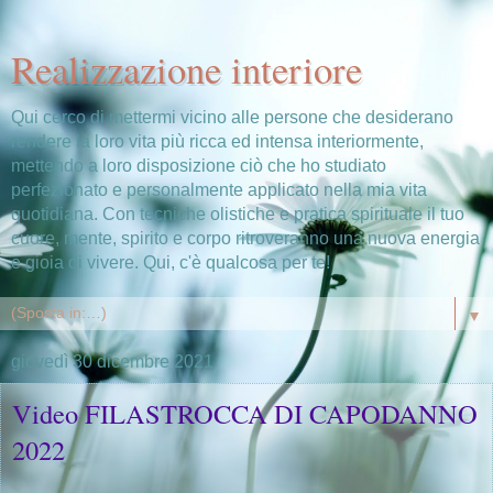
Realizzazione interiore
Qui cerco di mettermi vicino alle persone che desiderano
rendere la loro vita più ricca ed intensa interiormente,
mettendo a loro disposizione ciò che ho studiato
perfezionato e personalmente applicato nella mia vita
quotidiana. Con tecniche olistiche e pratica spirituale il tuo
cuore, mente, spirito e corpo ritroveranno una nuova energia
e gioia di vivere. Qui, c'è qualcosa per te!
▼
giovedì 30 dicembre 2021
Video FILASTROCCA DI CAPODANNO
2022