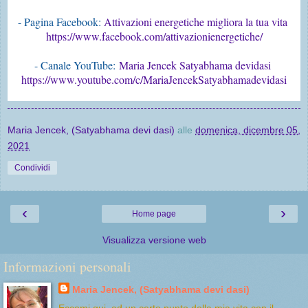
- Pagina Facebook: 
Attivazioni energetiche migliora la tua vita 
https://www.facebook.com/attivazionienergetiche/
- Canale YouTube:
Maria Jencek Satyabhama devidasi
https://www.youtube.com/c/MariaJencekSatyabhamadevidasi
Maria Jencek, (Satyabhama devi dasi)
alle
domenica, dicembre 05,
2021
Condividi
‹
›
Home page
Visualizza versione web
Informazioni personali
Maria Jencek, (Satyabhama devi dasi)