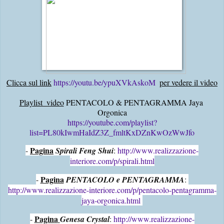
Clicca sul link
https://youtu.be/ypuXVkAskoM
per vedere il video
Playlist  video
 PENTACOLO & PENTAGRAMMA Jaya 
Orgonica
https://youtube.com/playlist?
list=PL80kIwmHaIdZ3Z_fmltKxDZnKwOzWwJfo
Pagina
- 
Spirali Feng Shui
: 
http://www.realizzazione-
interiore.com/p/spirali.html
Pagina
- 
PENTACOLO e PENTAGRAMMA
: 
http://www.realizzazione-interiore.com/p/pentacolo-pentagramma-
jaya-orgonica.html
Pagina
- 
Genesa Crystal
: 
http://www.realizzazione-