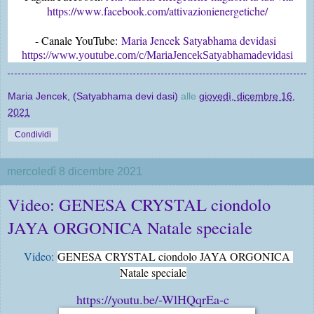
https://www.facebook.com/attivazionienergetiche/
- Canale YouTube:
Maria Jencek Satyabhama devidasi
https://www.youtube.com/c/MariaJencekSatyabhamadevidasi
Maria Jencek, (Satyabhama devi dasi)
alle
giovedì, dicembre 16,
2021
Condividi
mercoledì 8 dicembre 2021
Video: GENESA CRYSTAL ciondolo
JAYA ORGONICA Natale speciale
Video:
GENESA CRYSTAL ciondolo JAYA ORGONICA 
Natale speciale
https://youtu.be/-WlHQqrEa-c