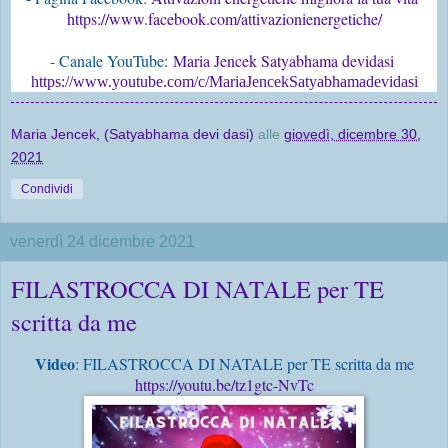
https://www.facebook.com/attivazionienergetiche/
- Canale YouTube:
Maria Jencek Satyabhama devidasi
https://www.youtube.com/c/MariaJencekSatyabhamadevidasi
Maria Jencek, (Satyabhama devi dasi)
alle
giovedì, dicembre 30,
2021
Condividi
venerdì 24 dicembre 2021
FILASTROCCA DI NATALE per TE
scritta da me
Video
: FILASTROCCA DI NATALE per TE scritta da me
https://youtu.be/tz1gtc-NvTc