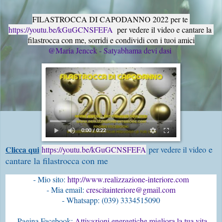
FILASTROCCA DI CAPODANNO 2022 per te 
https://youtu.be/kGuGCNSFEFA
  per vedere il video e cantare la 
filastrocca con me, sorridi e condividi con i tuoi amici
@Maria Jencek - Satyabhama devi dasi
e
Clicca qui
https://youtu.be/kGuGCNSFEFA
per vedere il video
cantare la filastrocca con me
- Mio sito:
 http://www.realizzazione-interiore.com
- Mia email: 
crescitainteriore@gmail.com
- Pagina Facebook: 
Attivazioni energetiche migliora la tua vita 