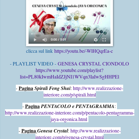
clicca sul link
https://youtu.be/-WlHQqrEa-c
- PLAYLIST VIDEO -
GENESA CRYSTAL CIONDOLO
https://www.youtube.com/playlist?
list=PL80kIwmHaIdZJjNI1WVqn3IaIwSgHHPEl
Pagina
- 
Spirali Feng Shui
: 
http://www.realizzazione-
interiore.com/p/spirali.html
Pagina
- 
PENTACOLO e PENTAGRAMMA
: 
http://www.realizzazione-interiore.com/p/pentacolo-pentagramma-
jaya-orgonica.html
Pagina
- 
Genesa Crystal
: 
http://www.realizzazione-
interiore.com/p/genesa-crystal.html