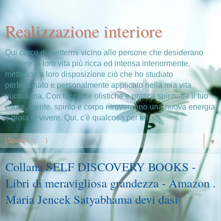
Realizzazione interiore
Qui cerco di mettermi vicino alle persone che desiderano
rendere la loro vita più ricca ed intensa interiormente,
mettendo a loro disposizione ciò che ho studiato
perfezionato e personalmente applicato nella mia vita
quotidiana. Con tecniche olistiche e pratica spirituale il tuo
cuore, mente, spirito e corpo ritroveranno una nuova energia
e gioia di vivere. Qui, c'è qualcosa per te!
▼
Collana SELF DISCOVERY BOOKS -
Libri di meravigliosa grandezza - Amazon .
Maria Jencek Satyabhama devi dasi