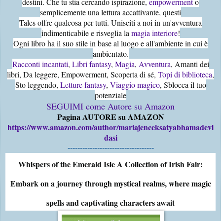
destini. Che tu stia cercando ispirazione,
empowerment
o
semplicemente una lettura accattivante, questi
Tales offre qualcosa per tutti. Unisciti a noi in un'avventura
indimenticabile e risveglia la
magia interiore
!
Ogni libro ha il suo stile in base al luogo e all'ambiente in cui è
ambientato.
Racconti incantati
,
Libri fantasy
,
Magia
,
Avventura
, Amanti dei
libri, Da leggere, Empowerment, Scoperta di sé,
Topi di biblioteca
,
Sto leggendo,
Letture fantasy
,
Viaggio magico
, Sblocca il tuo
potenziale
SEGUIMI come Autore su Amazon
Pagina AUTORE su AMAZON
https://www.amazon.com/author/mariajenceksatyabhamadevi
dasi
-----------------------------------
Whispers of the Emerald Isle A Collection of Irish Fair:
Embark on a journey through mystical realms, where magic
spells and captivating characters await