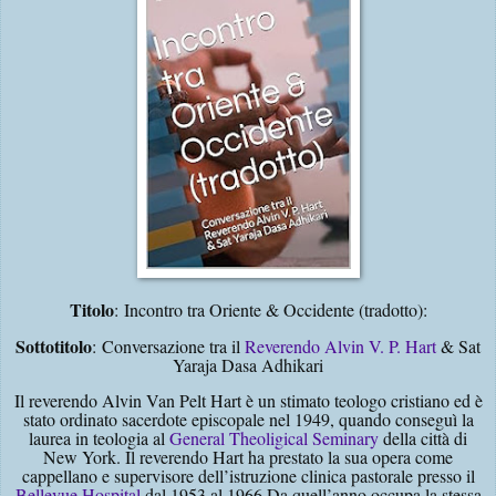
Titolo
:
Incontro tra Oriente & Occidente (tradotto):
Sottotitolo
:
Conversazione tra il
Reverendo Alvin V. P. Hart
& Sat
Yaraja Dasa Adhikari
Il reverendo Alvin Van Pelt Hart è un stimato teologo cristiano ed è
stato ordinato sacerdote episcopale nel 1949, quando conseguì la
laurea in teologia al
General Theoligical Seminary
della città di
New York. Il reverendo Hart ha prestato la sua opera come
cappellano e supervisore dell’istruzione clinica pastorale presso il
Bellevue Hospital
dal 1953 al 1966.Da quell’anno occupa la stessa