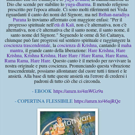
Dio che scende per stabilire lo
yuga-dharma
. Il metodo religioso
prescritto per l'epoca attuale. Ci sono molti riferimenti nei Veda
riguardanti il canto dei nomi del Signore, ma nel
Brihan-naradiya
Purana
lo troviamo affermato con maggiore enfasi: "Per il
progresso spirituale nell'
età di Kali
, non c'è alternativa, non c'è
alternativa, non c'è alternativa che il santo nome, il santo nome, il
santo nome del Signore." Seguendo le orme di Sri Caitanya,
chiunque può fare progressi sul sentiero spirituale e raggiungere la
coscienza trascendentale
, la
coscienza di Krishna
, cantando il
maha
mantra
, il grande canto della liberazione:
Hare Krishna, Hare
Krishna, Krishna Krishna, Hare Hare / Hare Rama, Hare Rama,
Rama Rama, Hare Hare
. Questo canto è il metodo per ravvivare la
nostra originale e pura coscienza. Pronunciando questa vibrazione
trascendentale, possiamo allontanare dal cuore tutti i timori e le
ansietà. Alla base di tutte queste ansietà sta l'errore di credersi i
padroni di tutto ciò che ci circonda.
- EBOOK
https://amzn.to/4mWGz9u
- COPERTINA FLESSIBILE
https://amzn.to/46ujRQe