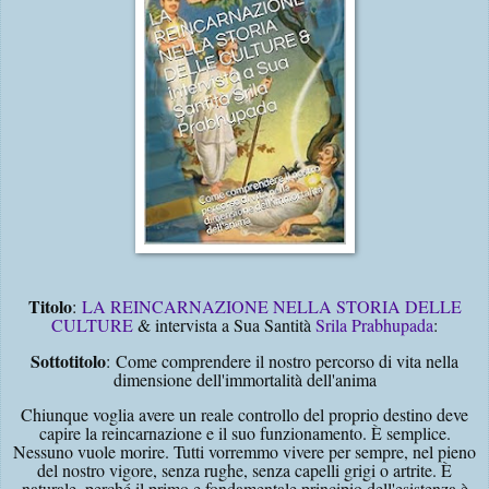
Titolo
:
LA REINCARNAZIONE NELLA STORIA DELLE
CULTURE
& intervista a Sua Santità
Srila Prabhupada
:
Sottotitolo
:
Come comprendere il nostro percorso di vita nella
dimensione dell'immortalità dell'anima
Chiunque voglia avere un reale controllo del proprio destino deve
capire la reincarnazione e il suo funzionamento. È semplice.
Nessuno vuole morire. Tutti vorremmo vivere per sempre, nel pieno
del nostro vigore, senza rughe, senza capelli grigi o artrite. È
naturale, perché il primo e fondamentale principio dell'esistenza è