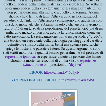
quello di godere della nostra esistenza e di essere felici. Se soltanto
potessimo godere della vita eternamente! La maggior parte di noi
non pensa quasi mai alla morte o a quello che seguirà. Alcuni
dicono che è la fine di tutto. Altri credono nell'esistenza del
paradiso e dell'inferno. Altri ancora sostengono che questa sia solo
una delle molte vite che abbiamo vissuto e che ancora vivremo in
futuro. Più di un terzo della popolazione del pianeta, cioè più di un
miliardo e mezzo di persone, accetta la reincarnazione come un
fatto irrevocabile. La reincarnazione non è un particolare "credo",
una teoria o un espediente della psicologia per sfuggire al carattere
definitivo e sinistro della morte, bensì una scienza precisa che
spiega le nostre vite passate e future. Su questo argomento sono
stati scritti molti libri, i quali si basano generalmente sul processo di
regressione ipnotica
, su esperienze vissute da persone che hanno
sfiorato la morte, su resoconti di chi ha vissuto
esperienze
extracorporee
o impressioni di "
déjà vu
".
- EBOOK
https://amzn.to/46d3jeb
- COPERTINA FLESSIBILE
https://amzn.to/4nrYdSt