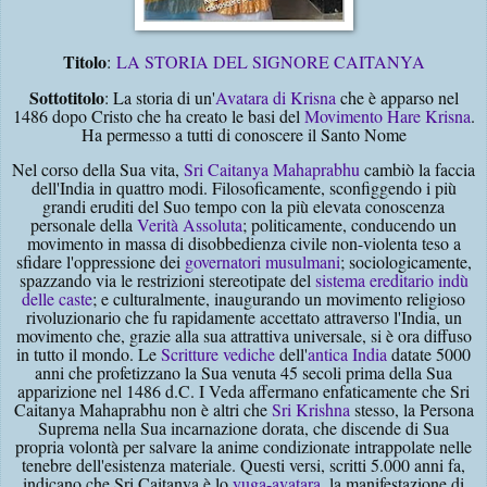
Titolo
:
LA STORIA DEL SIGNORE CAITANYA
Sottotitolo
: La storia di un'
Avatara di Krisna
che è apparso nel
1486 dopo Cristo che ha creato le basi del
Movimento Hare Krisna
.
Ha permesso a tutti di conoscere il Santo Nome
Nel corso della Sua vita,
Sri Caitanya Mahaprabhu
cambiò la faccia
dell'India in quattro modi. Filosoficamente, sconfiggendo i più
grandi eruditi del Suo tempo con la più elevata conoscenza
personale della
Verità Assoluta
; politicamente, conducendo un
movimento in massa di disobbedienza civile non-violenta teso a
sfidare l'oppressione dei
governatori musulmani
; sociologicamente,
spazzando via le restrizioni stereotipate del
sistema ereditario indù
delle caste
; e culturalmente, inaugurando un movimento religioso
rivoluzionario che fu rapidamente accettato attraverso l'India, un
movimento che, grazie alla sua attrattiva universale, si è ora diffuso
in tutto il mondo. Le
Scritture vediche
dell'
antica India
datate 5000
anni che profetizzano la Sua venuta 45 secoli prima della Sua
apparizione nel 1486 d.C. I Veda affermano enfaticamente che Sri
Caitanya Mahaprabhu non è altri che
Sri Krishna
stesso, la Persona
Suprema nella Sua incarnazione dorata, che discende di Sua
propria volontà per salvare la anime condizionate intrappolate nelle
tenebre dell'esistenza materiale. Questi versi, scritti 5.000 anni fa,
indicano che Sri Caitanya è lo
yuga-avatara
, la manifestazione di