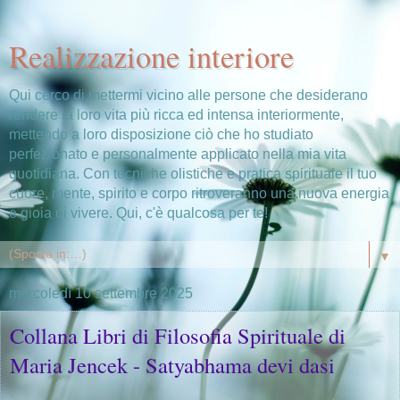
Realizzazione interiore
Qui cerco di mettermi vicino alle persone che desiderano
rendere la loro vita più ricca ed intensa interiormente,
mettendo a loro disposizione ciò che ho studiato
perfezionato e personalmente applicato nella mia vita
quotidiana. Con tecniche olistiche e pratica spirituale il tuo
cuore, mente, spirito e corpo ritroveranno una nuova energia
e gioia di vivere. Qui, c'è qualcosa per te!
▼
mercoledì 10 settembre 2025
Collana Libri di Filosofia Spirituale di
Maria Jencek - Satyabhama devi dasi