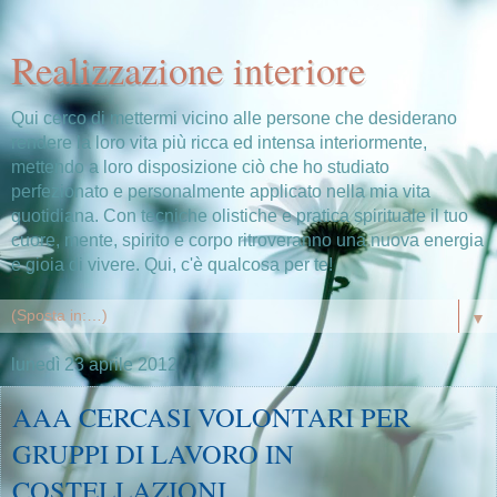
Realizzazione interiore
Qui cerco di mettermi vicino alle persone che desiderano
rendere la loro vita più ricca ed intensa interiormente,
mettendo a loro disposizione ciò che ho studiato
perfezionato e personalmente applicato nella mia vita
quotidiana. Con tecniche olistiche e pratica spirituale il tuo
cuore, mente, spirito e corpo ritroveranno una nuova energia
e gioia di vivere. Qui, c'è qualcosa per te!
▼
lunedì 23 aprile 2012
AAA CERCASI VOLONTARI PER
GRUPPI DI LAVORO IN
COSTELLAZIONI