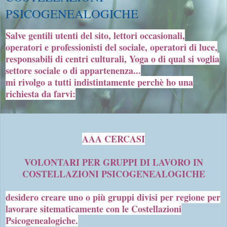
PSICOGENEALOGICHE
Salve gentili utenti del sito, lettori occasionali,
operatori e professionisti del sociale, operatori di luce,
responsabili di centri culturali, Yoga o di qual si voglia
settore sociale o di
appartenenza...
mi rivolgo a tutti indistintamente perchè ho una
richiesta da farvi:
AAA CERCASI
VOLONTARI PER GRUPPI DI LAVORO IN
COSTELLAZIONI PSICOGENEALOGICHE
desidero creare uno o più gruppi divisi per regione per
lavorare sitematicamente con le Costellazioni
Psicogenealogiche.